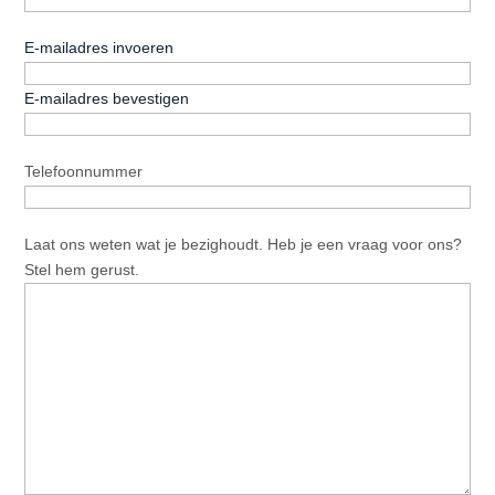
E-
E-mailadres invoeren
mailadres
*
E-mailadres bevestigen
Telefoonnummer
*
Telefoonnummer
Bericht
*
Laat ons weten wat je bezighoudt. Heb je een vraag voor ons?
Stel hem gerust.