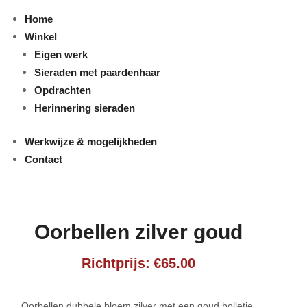
Home
Winkel
Eigen werk
Sieraden met paardenhaar
Opdrachten
Herinnering sieraden
Werkwijze & mogelijkheden
Contact
Oorbellen zilver goud
€
65.00
Oorbellen dubbele bloem zilver met een goud bolletje.