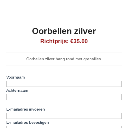
Oorbellen zilver
€
35.00
Oorbellen zilver hang rond met grenailles.
Naam
*
Voornaam
Achternaam
E-
E-mailadres invoeren
mailadres
*
E-mailadres bevestigen